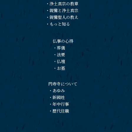
・
浄土真宗の教章
・
親鸞と浄土真宗
・
親鸞聖人の教え
・
もっと知る
仏事の心得
・
葬儀
・
法要
・
仏壇
・
お墓
円寿寺について
・
あゆみ
・
新國姓
・
年中行事
・
歴代住職