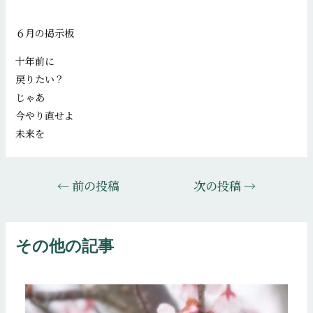
６月の掲示板
十年前に
戻りたい？
じゃあ
今やり直せよ
未来を
投
←
前の投稿
次の投稿
→
稿
ナ
ビ
その他の記事
ゲ
ー
シ
ョ