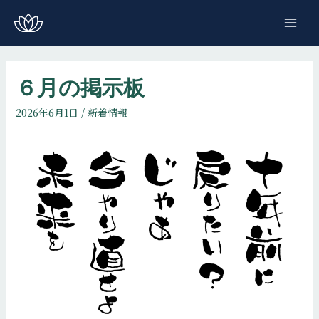
コ
ン
MAI
テ
ME
ン
ツ
６月の掲示板
へ
2026年6月1日
/
新着情報
ス
キ
ッ
プ