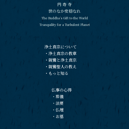
円 寿 寺
世のなか安穏なれ
The Buddha’s Gift to the World
Tranquility for a Turbulent Planet
浄土真宗について
・
浄土真宗の教章
・
親鸞と浄土真宗
・
親鸞聖人の教え
・
もっと知る
仏事の心得
・
葬儀
・
法要
・
仏壇
・
お墓