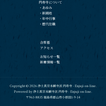
円寿寺について
・
あゆみ
・
新國姓
・
年中行事
・
歴代住職
合葬墓
アクセス
お知らせ一覧
新着情報一覧
Copyright © 2026 浄土真宗本願寺派 円寿寺 - Enjuji on-line.
Powered by 浄土真宗本願寺派 円寿寺 - Enjuji on-line.
〒963-8835 福島県郡山市小原田1-9-14