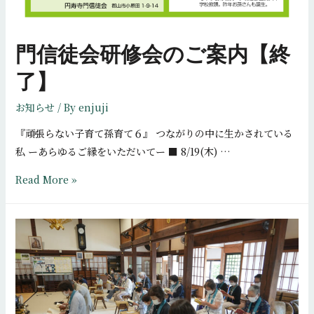
門信徒会研修会のご案内【終
了】
お知らせ
/ By
enjuji
『頑張らない子育て孫育て６』 つながりの中に生かされている
私 ーあらゆるご縁をいただいてー ■ 8/19(木) …
門
Read More »
信
徒
会
研
修
会
の