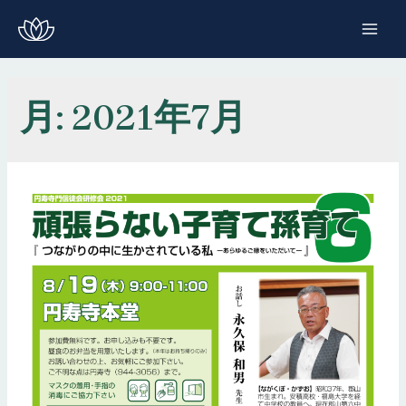
コ
ン
MAI
テ
ME
ン
ツ
月:
2021年7月
へ
ス
キ
ッ
プ