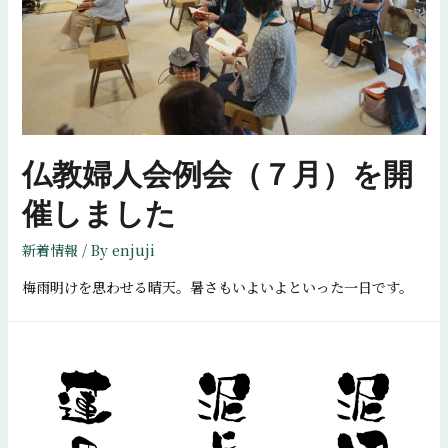
ご
案
内
【終
了】
仏教婦人会例会（７月）を開
催しました
新着情報
/ By
enjuji
梅雨明けを思わせる晴天。暑さもいよいよといった一日です。