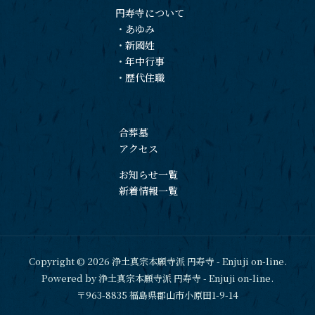
円寿寺について
・
あゆみ
・
新國姓
・
年中行事
・
歴代住職
合葬墓
アクセス
お知らせ一覧
新着情報一覧
Copyright © 2026 浄土真宗本願寺派 円寿寺 - Enjuji on-line.
Powered by 浄土真宗本願寺派 円寿寺 - Enjuji on-line.
〒963-8835 福島県郡山市小原田1-9-14