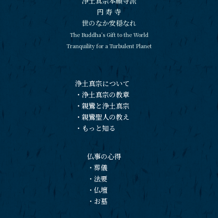
浄土真宗本願寺派
円 寿 寺
世のなか安穏なれ
The Buddha’s Gift to the World
Tranquility for a Turbulent Planet
浄土真宗について
・
浄土真宗の教章
・
親鸞と浄土真宗
・
親鸞聖人の教え
・
もっと知る
仏事の心得
・
葬儀
・
法要
・
仏壇
・
お墓