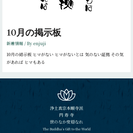
さ
れ
ま
し
10月の掲示板
た
新着情報
/ By
enjuji
10月の掲示板 ヒマがない ヒマがないとは 気のない証拠 その気
があれば ヒマもある
浄土真宗本願寺派
円 寿 寺
世のなか安穏なれ
The Buddha’s Gift to the World