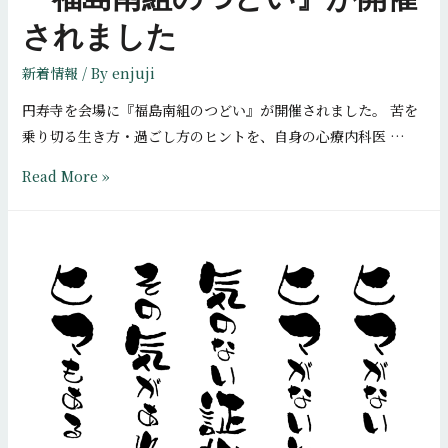
ま
されました
し
た
新着情報
/ By
enjuji
円寿寺を会場に『福島南組のつどい』が開催されました。 苦を
乗り切る生き方・過ごし方のヒントを、自身の心療内科医 …
『福
Read More »
島
南
組
の
つ
ど
い』
が
開
催