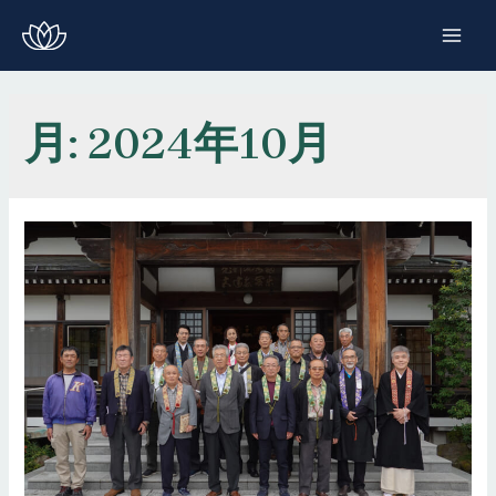
コ
ン
MAI
テ
ME
ン
ツ
月:
2024年10月
へ
ス
キ
ッ
プ