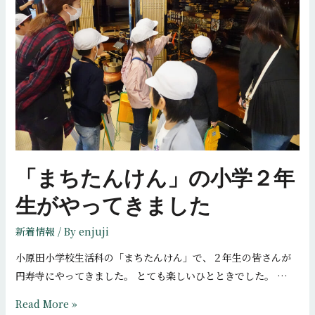
鸞
聖
人
御
誕
生
800
年
慶
「まちたんけん」の小学２年
讃
法
生がやってきました
要
新着情報
/ By
enjuji
小原田小学校生活科の「まちたんけん」で、２年生の皆さんが
円寿寺にやってきました。 とても楽しいひとときでした。 …
「ま
Read More »