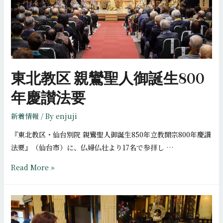
皆
さ
ま
に
ご
東北教区 親鸞聖人御誕生800
参
拝
年慶讃法要
い
新着情報
/ By
enjuji
た
だ
『東北教区・仙台別院 親鸞聖人御誕生850年立教開宗800年慶讃
き
法要』（仙台市）に、仏婦仏壮より17名で参拝し …
ま
東
Read More »
し
北
た
教
区
親