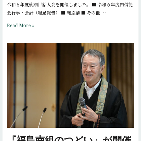
し
令和６年度後期世話人会を開催しました。 ■ 令和６年度門信徒
た
会行事・会計（経過報告） ■ 報恩講 ■ その他 …
令
Read More »
和
６
年
度
後
期
世
話
人
会
を
開
催
『福島南組のつどい』が開催
し