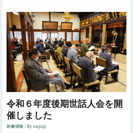
ち
た
ん
け
ん」
の
小
学
２
年
生
が
や
令和６年度後期世話人会を開
っ
て
催しました
き
新着情報
/ By
enjuji
ま