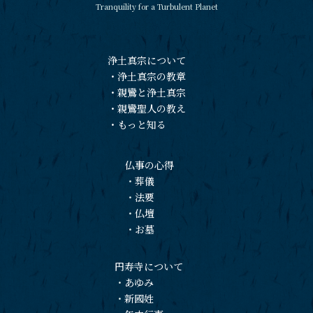
Tranquility for a Turbulent Planet
浄土真宗について
・
浄土真宗の教章
・
親鸞と浄土真宗
・
親鸞聖人の教え
・
もっと知る
仏事の心得
・
葬儀
・
法要
・
仏壇
・
お墓
円寿寺について
・
あゆみ
・
新國姓