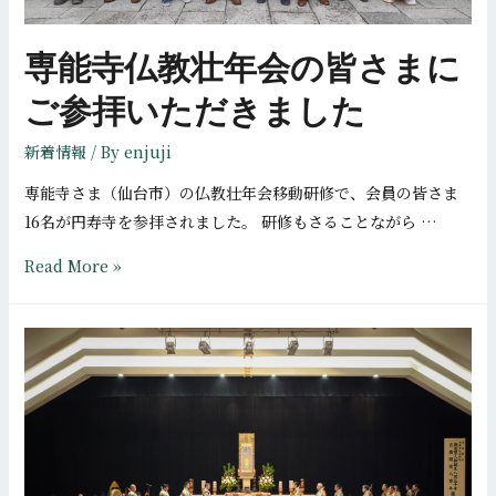
専能寺仏教壮年会の皆さまに
ご参拝いただきました
新着情報
/ By
enjuji
専能寺さま（仙台市）の仏教壮年会移動研修で、会員の皆さま
16名が円寿寺を参拝されました。 研修もさることながら …
専
Read More »
能
寺
仏
教
壮
年
会
の