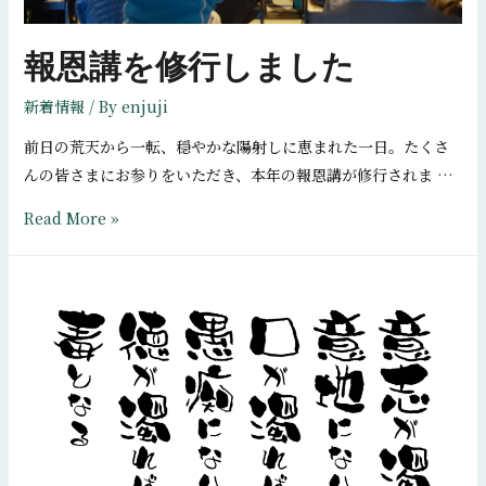
報恩講を修行しました
新着情報
/ By
enjuji
前日の荒天から一転、穏やかな陽射しに恵まれた一日。たくさ
んの皆さまにお参りをいただき、本年の報恩講が修行されま …
報
Read More »
恩
講
を
修
行
し
ま
し
た