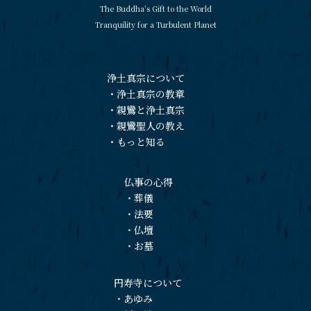
The Buddha’s Gift to the World
Tranquility for a Turbulent Planet
浄土真宗について
・
浄土真宗の教章
・
親鸞と浄土真宗
・
親鸞聖人の教え
・
もっと知る
仏事の心得
・
葬儀
・
法要
・
仏壇
・
お墓
円寿寺について
・
あゆみ