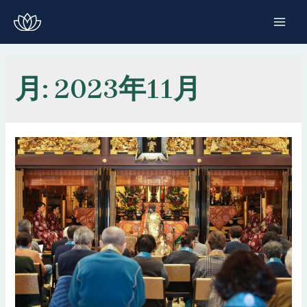
コ
ン
MAI
テ
ME
ン
ツ
月:
2023年11月
へ
ス
キ
ッ
プ