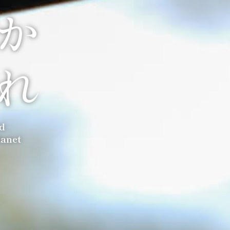
か
れ
ld
lanet