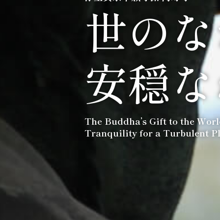
世のな
安穏な
The Buddha’s Gift to the Wor
Tranquility for a Turbulent P