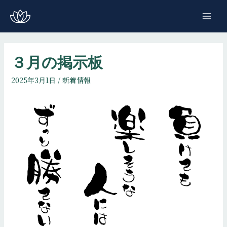
コ
ン
MAI
テ
ME
ン
ツ
３月の掲示板
へ
2025年3月1日
/
新着情報
ス
キ
ッ
プ