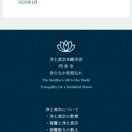
2020年1月
浄土真宗本願寺派
円 寿 寺
世のなか安穏なれ
The Buddha’s Gift to the World
Tranquility for a Turbulent Planet
浄土真宗について
・
浄土真宗の教章
・
親鸞と浄土真宗
・
親鸞聖人の教え