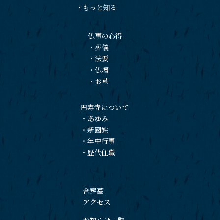
・
もっと知る
仏事の心得
・
葬儀
・
法要
・
仏壇
・
お墓
円寿寺について
・
あゆみ
・
新國姓
・
年中行事
・
歴代住職
合葬墓
アクセス