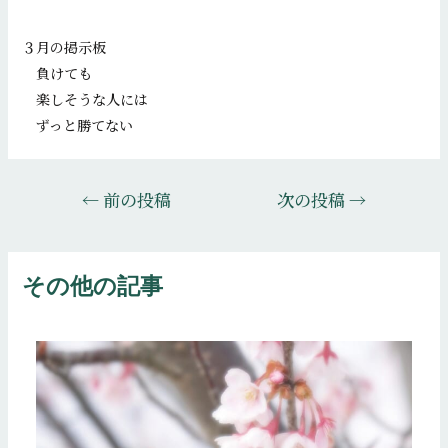
３月の掲示板
負けても
楽しそうな人には
ずっと勝てない
投
←
前の投稿
次の投稿
→
稿
ナ
ビ
その他の記事
ゲ
ー
シ
ョ
ン