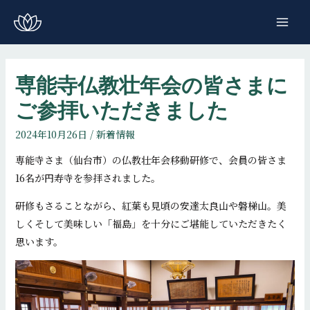
コ
ン
MAI
テ
ME
ン
ツ
専能寺仏教壮年会の皆さまに
へ
ご参拝いただきました
ス
キ
2024年10月26日
/
新着情報
ッ
専能寺さま（仙台市）の仏教壮年会移動研修で、会員の皆さま
プ
16名が円寿寺を参拝されました。
研修もさることながら、紅葉も見頃の安達太良山や磐梯山。美
しくそして美味しい「福島」を十分にご堪能していただきたく
思います。