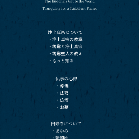
The Buddha’s Gift to the World
Tranquility for a Turbulent Planet
浄土真宗について
・
浄土真宗の教章
・
親鸞と浄土真宗
・
親鸞聖人の教え
・
もっと知る
仏事の心得
・
葬儀
・
法要
・
仏壇
・
お墓
円寿寺について
・
あゆみ
・
新國姓