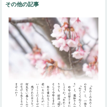
ビ
その他の記事
ゲ
ー
シ
ョ
ン