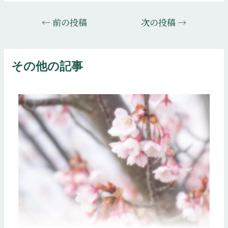
投
←
前の投稿
次の投稿
→
稿
ナ
ビ
その他の記事
ゲ
ー
シ
ョ
ン