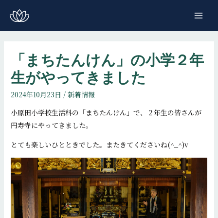
コ
ン
MAI
テ
ME
ン
ツ
「まちたんけん」の小学２年
へ
生がやってきました
ス
キ
2024年10月23日
/
新着情報
ッ
小原田小学校生活科の「まちたんけん」で、２年生の皆さんが
プ
円寿寺にやってきました。
とても楽しいひとときでした。またきてくださいね(^_^)v