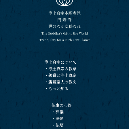
浄土真宗本願寺派
円 寿 寺
世のなか安穏なれ
The Buddha’s Gift to the World
Tranquility for a Turbulent Planet
浄土真宗について
・
浄土真宗の教章
・
親鸞と浄土真宗
・
親鸞聖人の教え
・
もっと知る
仏事の心得
・
葬儀
・
法要
・
仏壇