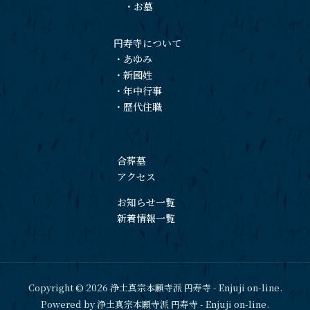
・
お墓
円寿寺について
・
あゆみ
・
新國姓
・
年中行事
・
歴代住職
合葬墓
アクセス
お知らせ一覧
新着情報一覧
Copyright © 2026 浄土真宗本願寺派 円寿寺 - Enjuji on-line.
Powered by 浄土真宗本願寺派 円寿寺 - Enjuji on-line.