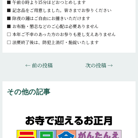
■ 午前０時より15分ほどおつとめします
■ 記念品をご用意しました。皆さまでお参りください
■ 除夜の鐘はご自由にお撞きいただけます
■ お布施・懇志などのご心配は必要ありません
□ 本年ご不幸のあった方のお参りも差し支えありません
□ 法要終了後は、防犯上消灯・施錠いたします
投
←
前の投稿
次の投稿
→
稿
ナ
ビ
その他の記事
ゲ
ー
シ
ョ
ン