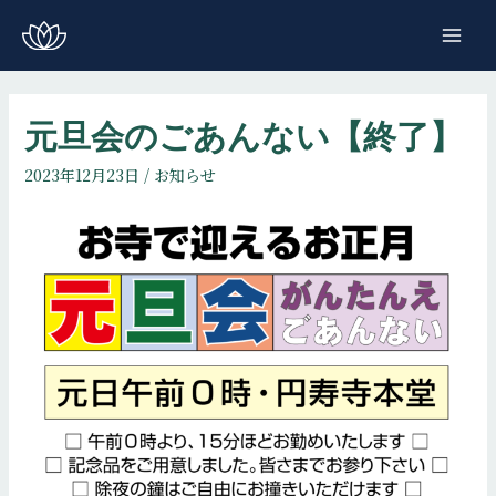
コ
ン
MAI
テ
ME
ン
ツ
元旦会のごあんない【終了】
へ
2023年12月23日
/
お知らせ
ス
キ
ッ
プ