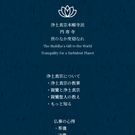
浄土真宗本願寺派
円 寿 寺
世のなか安穏なれ
The Buddha’s Gift to the World
Tranquility for a Turbulent Planet
浄土真宗について
・
浄土真宗の教章
・
親鸞と浄土真宗
・
親鸞聖人の教え
・
もっと知る
仏事の心得
・
葬儀
・
法要