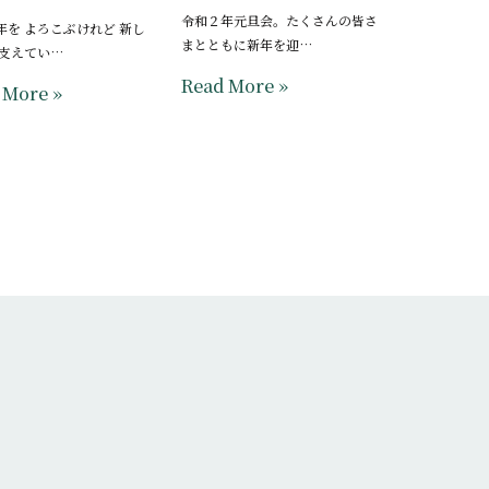
令和２年元旦会。たくさんの皆さ
年を よろこぶけれど 新し
まとともに新年を迎…
 支えてい…
Read More »
 More »