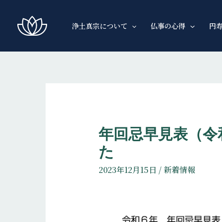
コ
ン
浄土真宗について
仏事の心得
円
テ
ン
ツ
へ
ス
キ
ッ
年回忌早見表（令
プ
た
2023年12月15日
/
新着情報