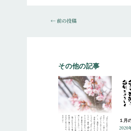
投
←
前の投稿
稿
ナ
ビ
ゲ
ー
その他の記事
シ
ョ
ン
１月
2020