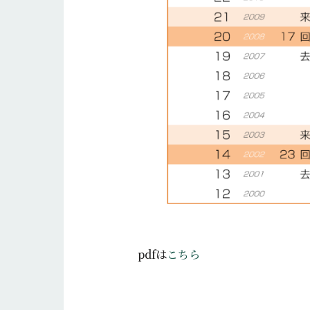
pdfは
こちら