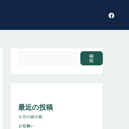
検索
検
索
最近の投稿
８月の掲示板
お見舞い