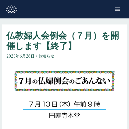
コ
ン
MAI
テ
ME
ン
ツ
仏教婦人会例会（７月）を開
へ
催します【終了】
ス
キ
2023年6月26日
/
お知らせ
ッ
プ