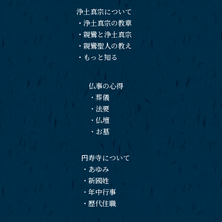
浄土真宗について
・
浄土真宗の教章
・
親鸞と浄土真宗
・
親鸞聖人の教え
・
もっと知る
仏事の心得
・
葬儀
・
法要
・
仏壇
・
お墓
円寿寺について
・
あゆみ
・
新國姓
・
年中行事
・
歴代住職