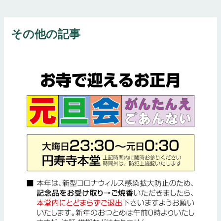
稿
ナ
ビ
その他の記事
ゲ
ー
シ
ョ
ン