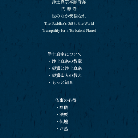
浄土真宗本願寺派
円 寿 寺
世のなか安穏なれ
The Buddha’s Gift to the World
Tranquility for a Turbulent Planet
浄土真宗について
・
浄土真宗の教章
・
親鸞と浄土真宗
・
親鸞聖人の教え
・
もっと知る
仏事の心得
・
葬儀
・
法要
・
仏壇
・
お墓