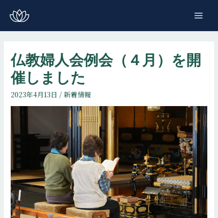
コ
ン
MAI
テ
ME
ン
ツ
仏教婦人会例会（４月）を開
へ
催しました
ス
キ
2023年4月13日
/
新着情報
ッ
プ