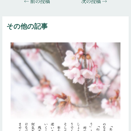
←
前の投稿
次の投稿
→
稿
ナ
ビ
その他の記事
ゲ
ー
シ
ョ
ン