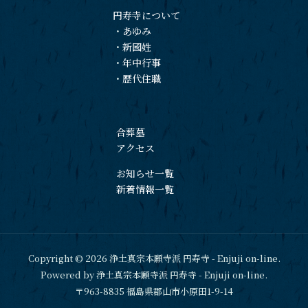
円寿寺について
・
あゆみ
・
新國姓
・
年中行事
・
歴代住職
合葬墓
アクセス
お知らせ一覧
新着情報一覧
Copyright © 2026 浄土真宗本願寺派 円寿寺 - Enjuji on-line.
Powered by 浄土真宗本願寺派 円寿寺 - Enjuji on-line.
〒963-8835 福島県郡山市小原田1-9-14