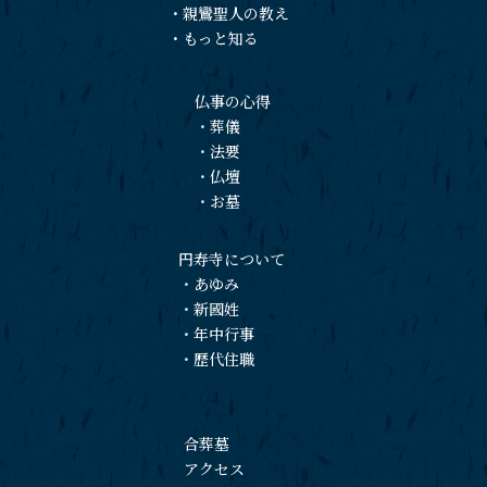
・
親鸞聖人の教え
・
もっと知る
仏事の心得
・
葬儀
・
法要
・
仏壇
・
お墓
円寿寺について
・
あゆみ
・
新國姓
・
年中行事
・
歴代住職
合葬墓
アクセス