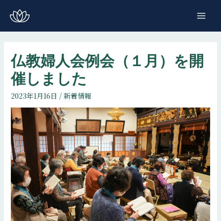
コ
ン
MAI
テ
ME
ン
ツ
仏教婦人会例会（１月）を開
へ
催しました
ス
キ
2023年1月16日
/
新着情報
ッ
プ