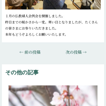
１月の仏教婦人会例会を開催しました。
昨日までの暖かさから一変。寒い日となりましたが、たくさん
の皆さまにお参りいただきました。
本年もどうぞよろしくお願いいたします。
投
←
前の投稿
次の投稿
→
稿
ナ
ビ
その他の記事
ゲ
ー
シ
ョ
ン