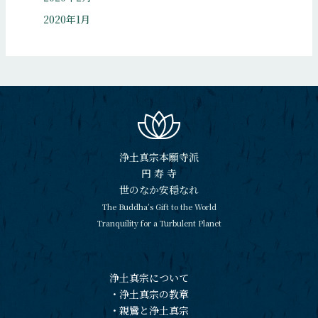
2020年1月
浄土真宗本願寺派
円 寿 寺
世のなか安穏なれ
The Buddha’s Gift to the World
Tranquility for a Turbulent Planet
浄土真宗について
・
浄土真宗の教章
・
親鸞と浄土真宗