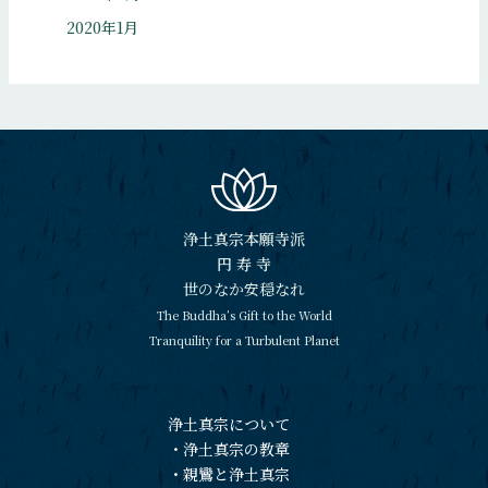
2020年1月
浄土真宗本願寺派
円 寿 寺
世のなか安穏なれ
The Buddha’s Gift to the World
Tranquility for a Turbulent Planet
浄土真宗について
・
浄土真宗の教章
・
親鸞と浄土真宗