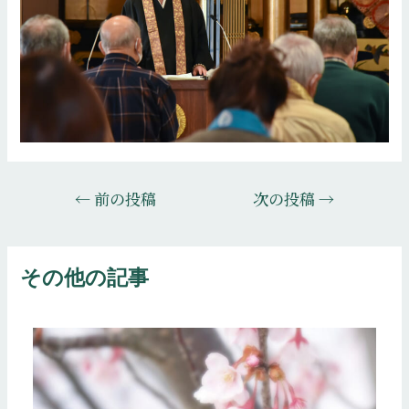
投
←
前の投稿
次の投稿
→
稿
ナ
ビ
その他の記事
ゲ
ー
シ
ョ
ン