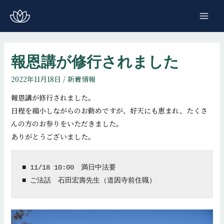
コ
ン
MAI
テ
ME
ン
ツ
報恩講が修行されました
へ
2022年11月18日
/
新着情報
ス
キ
報恩講が修行されました。
ッ
日程を縮小しながらのお勤めですが、好天にも恵まれ、たくさ
プ
んの方のお参りをいただきました。
ありがとうございました。
■ 11/18 10:00　満日中法要

■ ご法話　石田宏壽先生（道因寺前住職）