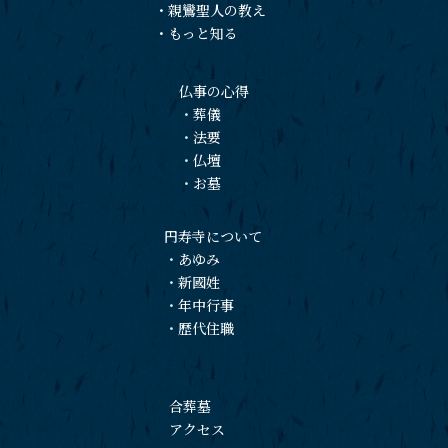
・
親鸞聖人の教え
・
もっと知る
仏事の心得
・
葬儀
・
法要
・
仏壇
・
お墓
円寿寺について
・
あゆみ
・
新國姓
・
年中行事
・
歴代住職
合葬墓
アクセス