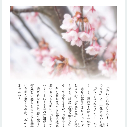
ー
シ
ョ
ン