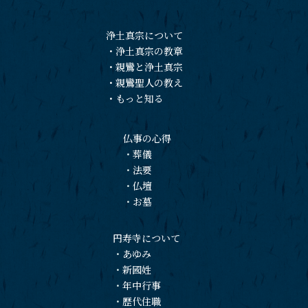
浄土真宗について
・
浄土真宗の教章
・
親鸞と浄土真宗
・
親鸞聖人の教え
・
もっと知る
仏事の心得
・
葬儀
・
法要
・
仏壇
・
お墓
円寿寺について
・
あゆみ
・
新國姓
・
年中行事
・
歴代住職