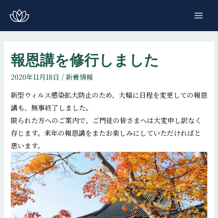
コ
ン
MAI
テ
ME
ン
ツ
報恩講を修行しました
へ
2020年11月18日
/
新着情報
ス
キ
新型ウィルス感染拡大防止のため、大幅に日程を変更しての報恩
ッ
講も、無事終了しました。
プ
限られた方へのご案内で、ご門徒の皆さまへは大変申し訳なく
存じます。来年の報恩講をまたお楽しみにしていただければと
思います。