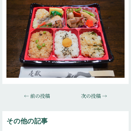
投
←
前の投稿
次の投稿
→
稿
ナ
ビ
その他の記事
ゲ