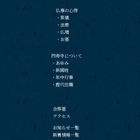
仏事の心得
・
葬儀
・
法要
・
仏壇
・
お墓
円寿寺について
・
あゆみ
・
新國姓
・
年中行事
・
歴代住職
合葬墓
アクセス
お知らせ一覧
新着情報一覧