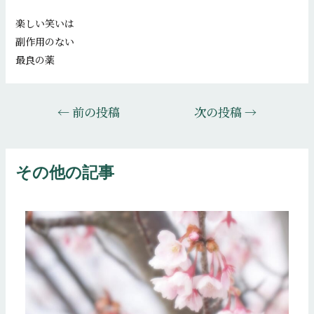
楽しい笑いは
副作用のない
最良の薬
投
←
前の投稿
次の投稿
→
稿
ナ
ビ
その他の記事
ゲ
ー
シ
ョ
ン