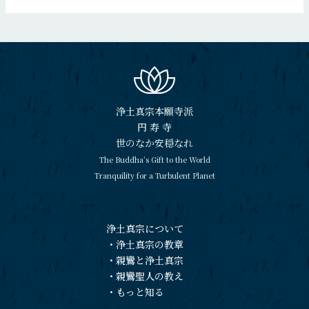
浄土真宗本願寺派
円 寿 寺
世のなか安穏なれ
The Buddha’s Gift to the World
Tranquility for a Turbulent Planet
浄土真宗について
・
浄土真宗の教章
・
親鸞と浄土真宗
・
親鸞聖人の教え
・
もっと知る