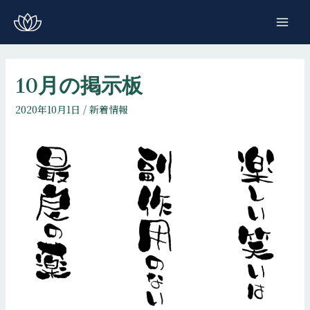
コ
ン
MAI
テ
ME
ン
ツ
10月の掲示板
へ
2020年10月1日
/
新着情報
ス
キ
ッ
プ