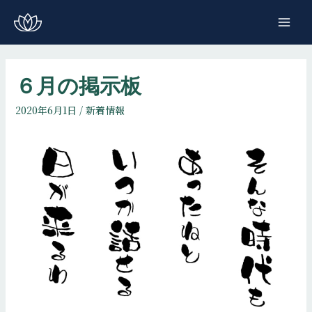
コ
ン
MAI
テ
ME
ン
ツ
６月の掲示板
へ
2020年6月1日
/
新着情報
ス
キ
ッ
プ