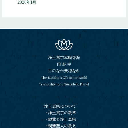
2020年1月
浄土真宗本願寺派
円 寿 寺
世のなか安穏なれ
The Buddha’s Gift to the World
Tranquility for a Turbulent Planet
浄土真宗について
・
浄土真宗の教章
・
親鸞と浄土真宗
・
親鸞聖人の教え