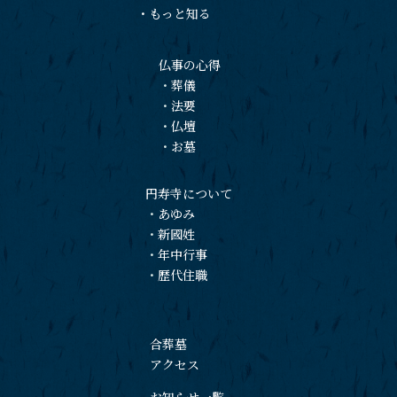
・
もっと知る
仏事の心得
・
葬儀
・
法要
・
仏壇
・
お墓
円寿寺について
・
あゆみ
・
新國姓
・
年中行事
・
歴代住職
合葬墓
アクセス