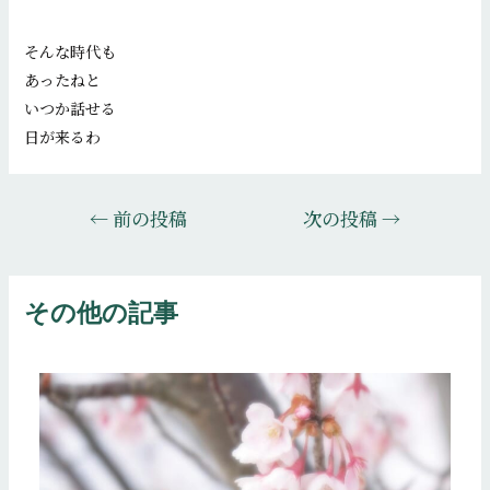
そんな時代も
あったねと
いつか話せる
日が来るわ
投
←
前の投稿
次の投稿
→
稿
ナ
ビ
その他の記事
ゲ
ー
シ
ョ
ン